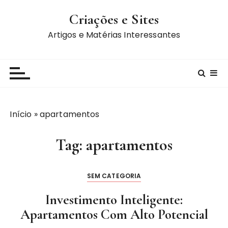
I
Criações e Sites
r
p
Artigos e Matérias Interessantes
a
r
a
c
o
n
Início
»
apartamentos
t
e
Tag:
apartamentos
ú
d
o
SEM CATEGORIA
Investimento Inteligente:
Apartamentos Com Alto Potencial