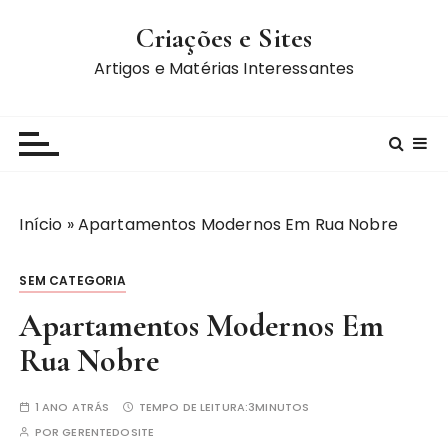
I
Criações e Sites
r
p
Artigos e Matérias Interessantes
a
r
a
c
o
n
Início
»
Apartamentos Modernos Em Rua Nobre
t
e
SEM CATEGORIA
ú
d
Apartamentos Modernos Em
o
Rua Nobre
1 ANO ATRÁS
TEMPO DE LEITURA:
3MINUTOS
POR
GERENTEDOSITE