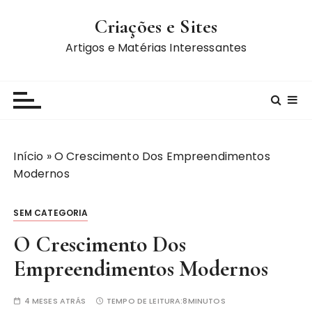
I
Criações e Sites
r
p
Artigos e Matérias Interessantes
a
r
a
c
o
n
Início
»
O Crescimento Dos Empreendimentos
t
Modernos
e
ú
SEM CATEGORIA
d
o
O Crescimento Dos
Empreendimentos Modernos
4 MESES ATRÁS
TEMPO DE LEITURA:
8MINUTOS