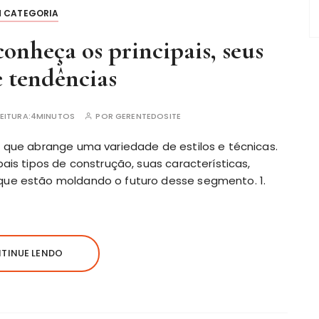
M CATEGORIA
conheça os principais, seus
e tendências
EITURA:
4MINUTOS
POR
GERENTEDOSITE
o que abrange uma variedade de estilos e técnicas.
pais tipos de construção, suas características,
que estão moldando o futuro desse segmento. 1.
TINUE LENDO