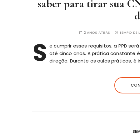
saber para tirar sua C
d
2 ANOS ATRÁS
TEMPO DE L
S
e cumprir esses requisitos, a PPD ser
até cinco anos. A prática constante
direção. Durante as aulas práticas, 
CON
SE