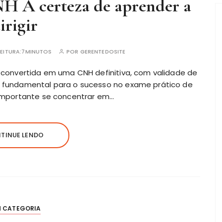
NH A certeza de aprender a
irigir
EITURA:
7MINUTOS
POR
GERENTEDOSITE
á convertida em uma CNH definitiva, com validade de
 é fundamental para o sucesso no exame prático de
é importante se concentrar em…
TINUE LENDO
M CATEGORIA