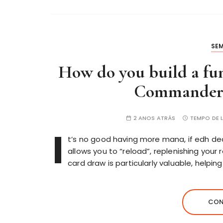
SE
How do you build a fu
Commander
2 ANOS ATRÁS
TEMPO DE L
I
t’s no good having more mana, if edh deck
allows you to “reload”, replenishing your
card draw is particularly valuable, helping
CON