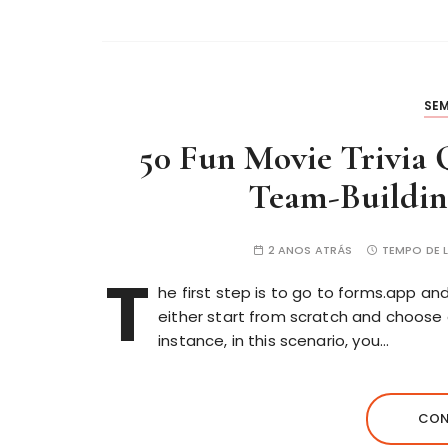
SE
50 Fun Movie Trivia 
Team-Buildin
2 ANOS ATRÁS
TEMPO DE L
T
he first step is to go to forms.app an
either start from scratch and choose 
instance, in this scenario, you…
CON