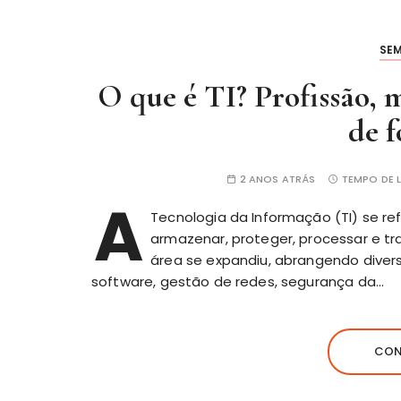
SE
O que é TI? Profissão, 
de 
2 ANOS ATRÁS
TEMPO DE L
A
Tecnologia da Informação (TI) se r
armazenar, proteger, processar e tr
área se expandiu, abrangendo diver
software, gestão de redes, segurança da…
CON