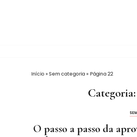
I
r
p
a
r
a
c
o
n
t
Início
»
Sem categoria
»
Página 22
e
ú
Categoria
d
o
SE
O passo a passo da apro