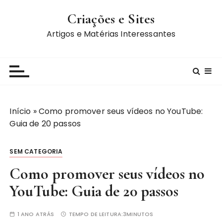
I
Criações e Sites
r
p
Artigos e Matérias Interessantes
a
r
a
c
o
n
Início
»
Como promover seus vídeos no YouTube:
t
Guia de 20 passos
e
ú
SEM CATEGORIA
d
o
Como promover seus vídeos no
YouTube: Guia de 20 passos
1 ANO ATRÁS
TEMPO DE LEITURA:
3MINUTOS