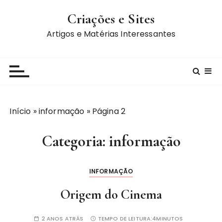
I
Criações e Sites
r
p
Artigos e Matérias Interessantes
a
r
a
c
o
n
Início
»
informação
»
Página 2
t
e
Categoria:
informação
ú
d
o
INFORMAÇÃO
Origem do Cinema
2 ANOS ATRÁS
TEMPO DE LEITURA:
4MINUTOS