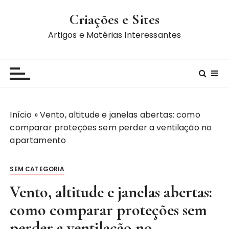
I
Criações e Sites
r
p
Artigos e Matérias Interessantes
a
r
a
c
o
n
Início
»
Vento, altitude e janelas abertas: como
t
comparar proteções sem perder a ventilação no
e
apartamento
ú
d
SEM CATEGORIA
o
Vento, altitude e janelas abertas:
como comparar proteções sem
perder a ventilação no