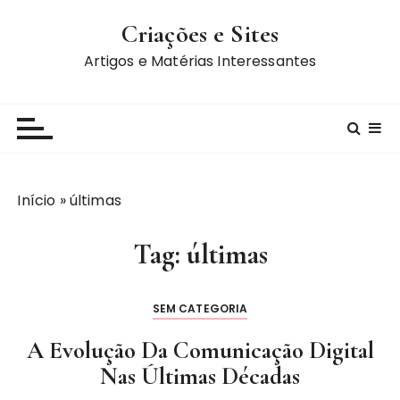
I
Criações e Sites
r
p
Artigos e Matérias Interessantes
a
r
a
c
o
n
Início
»
últimas
t
e
Tag:
últimas
ú
d
o
SEM CATEGORIA
A Evolução Da Comunicação Digital
Nas Últimas Décadas