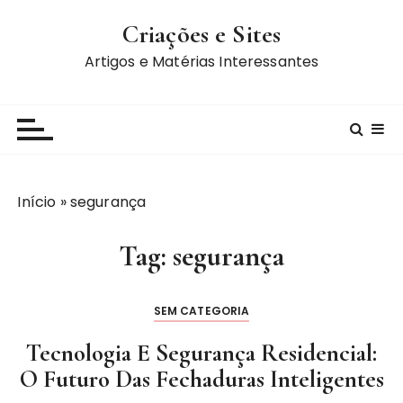
I
Criações e Sites
r
p
Artigos e Matérias Interessantes
a
r
a
c
o
n
Início
»
segurança
t
e
Tag:
segurança
ú
d
o
SEM CATEGORIA
Tecnologia E Segurança Residencial:
O Futuro Das Fechaduras Inteligentes