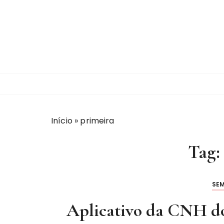
I
r
p
a
r
a
c
o
n
t
Início
»
primeira
e
ú
Tag
d
o
SE
Aplicativo da CNH do 