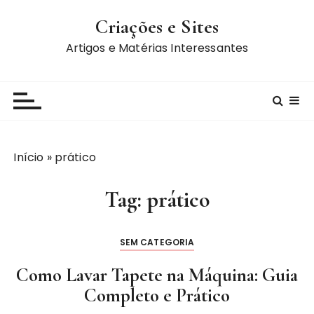
I
Criações e Sites
r
p
Artigos e Matérias Interessantes
a
r
a
c
o
n
Início
»
prático
t
e
Tag:
prático
ú
d
o
SEM CATEGORIA
Como Lavar Tapete na Máquina: Guia
Completo e Prático