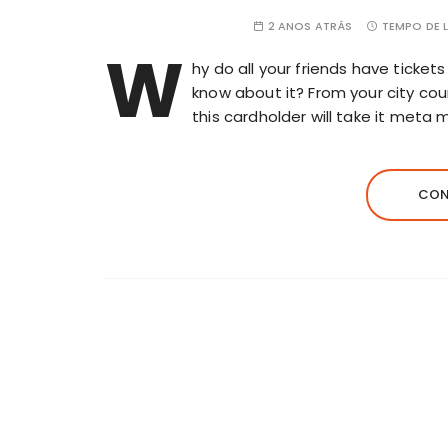
2 ANOS ATRÁS
TEMPO DE L
W
hy do all your friends have ticket
know about it? From your city coun
this cardholder will take it meta 
CON