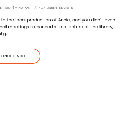
EITURA:
5MINUTOS
POR
GERENTEDOSITE
s to the local production of Annie, and you didn’t even
cil meetings to concerts to a lecture at the library,
mtg…
TINUE LENDO