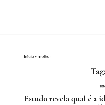
I
r
p
a
r
a
c
o
n
t
Início
»
melhor
e
ú
Tag
d
o
SE
Estudo revela qual é a 