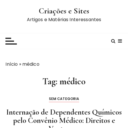
I
Criações e Sites
r
p
Artigos e Matérias Interessantes
a
r
a
c
o
n
Início
»
médico
t
e
Tag:
médico
ú
d
o
SEM CATEGORIA
Internação de Dependentes Químicos
pelo Convênio Médico: Direitos e