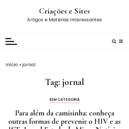
I
Criações e Sites
r
p
Artigos e Matérias Interessantes
a
r
a
c
o
n
Início
»
jornal
t
e
Tag:
jornal
ú
d
o
SEM CATEGORIA
Para além da camisinha: conheça
outras formas de prevenir o HIV e as