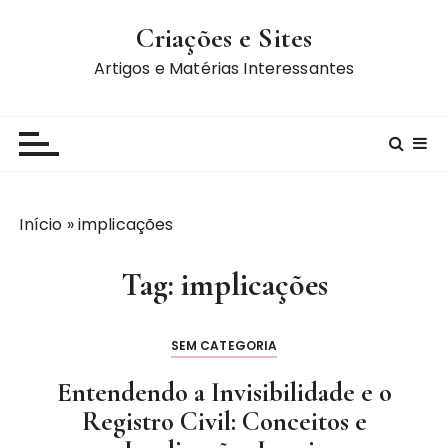
I
Criações e Sites
r
p
Artigos e Matérias Interessantes
a
r
a
c
o
n
Início
»
implicações
t
e
Tag:
implicações
ú
d
o
SEM CATEGORIA
Entendendo a Invisibilidade e o
Registro Civil: Conceitos e