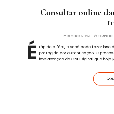
Consultar online dad
t
10 MESES ATRÁS
TEMPO DE 
É
rápido e fácil, e você pode fazer isso
protegido por autenticação. O proce
implantação da CNH Digital, que hoje j
CON