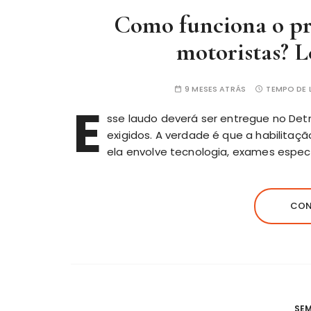
Como funciona o pro
motoristas? L
9 MESES ATRÁS
TEMPO DE L
E
sse laudo deverá ser entregue no D
exigidos. A verdade é que a
habilitaçã
ela envolve tecnologia, exames especí
CON
SE