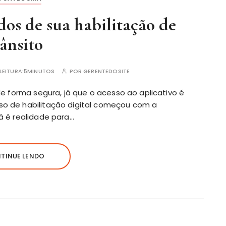
os de sua habilitação de
rânsito
LEITURA:
5MINUTOS
POR
GERENTEDOSITE
 de forma segura, já que o acesso ao aplicativo é
sso de
habilitação
digital começou com a
á é realidade para…
TINUE LENDO