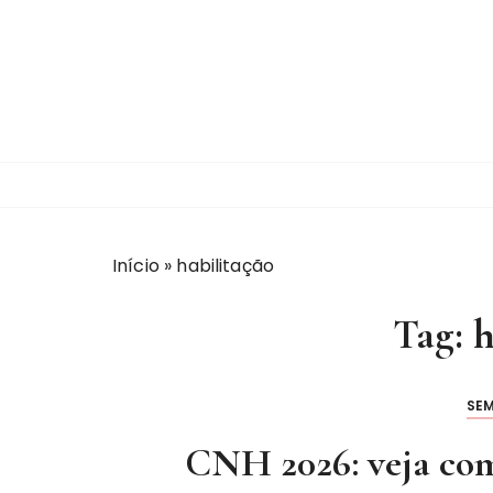
I
r
p
a
r
a
c
o
n
t
Início
»
habilitação
e
ú
Tag:
h
d
o
SE
CNH 2026: veja com