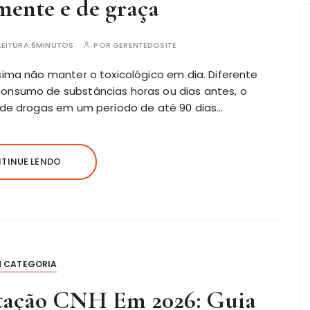
ente e de graça
EITURA:
6MINUTOS
POR
GERENTEDOSITE
sima não manter o toxicológico em dia. Diferente
consumo
de substâncias horas ou dias antes, o
o de drogas em um período de até 90 dias…
TINUE LENDO
M CATEGORIA
itação CNH Em 2026: Guia