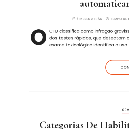
automaticam
6 MESES ATRÁS
TEMPO DE L
O
CTB classifica como infração gravís
dos testes rápidos, que detectam
exame toxicológico identifica o us
CON
SE
Categorias De Habil