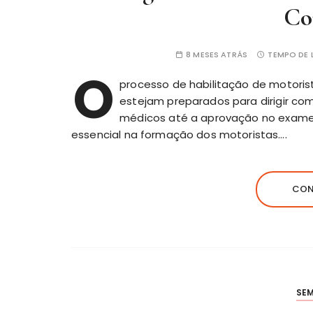
Co
8 MESES ATRÁS
TEMPO DE L
O
processo de
habilitação
de motorist
estejam preparados para dirigir co
médicos até a aprovação no exame
essencial na formação dos motoristas….
CON
SE