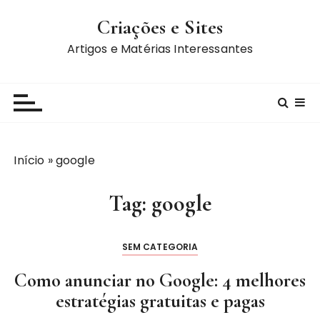
I
Criações e Sites
r
p
Artigos e Matérias Interessantes
a
r
a
c
o
n
Início
»
google
t
e
Tag:
google
ú
d
o
SEM CATEGORIA
Como anunciar no Google: 4 melhores
estratégias gratuitas e pagas