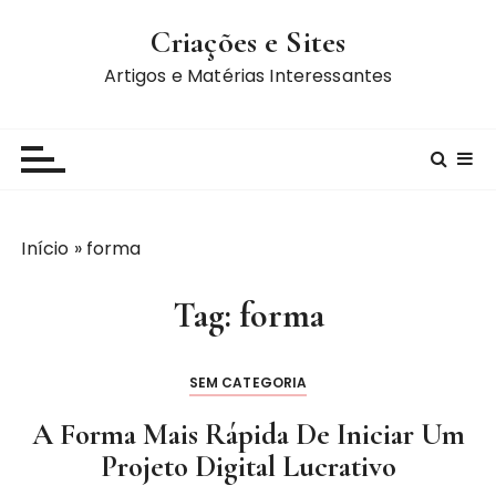
I
Criações e Sites
r
p
Artigos e Matérias Interessantes
a
r
a
c
o
n
Início
»
forma
t
e
Tag:
forma
ú
d
o
SEM CATEGORIA
A Forma Mais Rápida De Iniciar Um
Projeto Digital Lucrativo