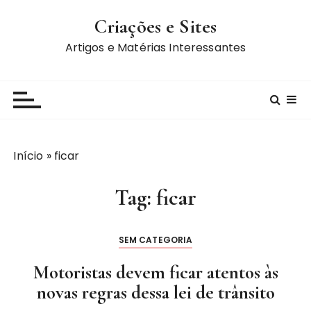
I
Criações e Sites
r
p
Artigos e Matérias Interessantes
a
r
a
c
o
n
Início
»
ficar
t
e
Tag:
ficar
ú
d
o
SEM CATEGORIA
Motoristas devem ficar atentos às
novas regras dessa lei de trânsito