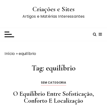
I
Criações e Sites
r
p
Artigos e Matérias Interessantes
a
r
a
c
o
n
Início
»
equilíbrio
t
e
Tag:
equilíbrio
ú
d
o
SEM CATEGORIA
O Equilíbrio Entre Sofisticação,
Conforto E Localização