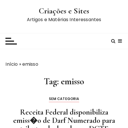
I
Criações e Sites
r
p
Artigos e Matérias Interessantes
a
r
a
c
o
n
Início
»
emisso
t
e
Tag:
emisso
ú
d
o
SEM CATEGORIA
Receita Federal disponibiliza
emiss�o de Darf Numerado para