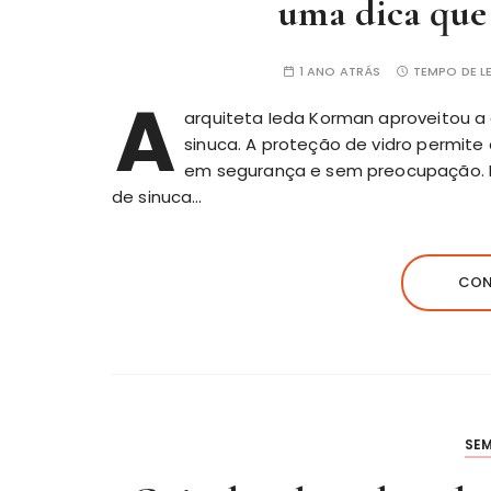
uma dica que 
1 ANO ATRÁS
TEMPO DE LE
A
arquiteta Ieda Korman aproveitou a
sinuca. A proteção de vidro permit
em segurança e sem preocupação. P
de sinuca…
CON
SE