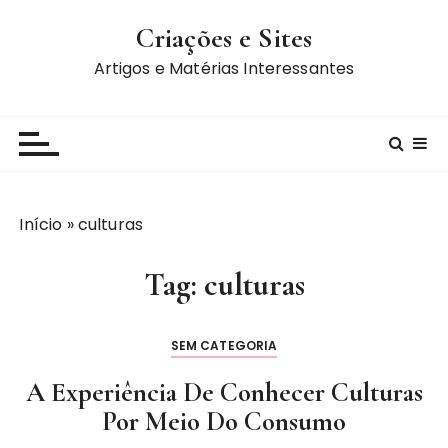
I
Criações e Sites
r
p
Artigos e Matérias Interessantes
a
r
a
c
o
n
Início
»
culturas
t
e
Tag:
culturas
ú
d
o
SEM CATEGORIA
A Experiência De Conhecer Culturas
Por Meio Do Consumo