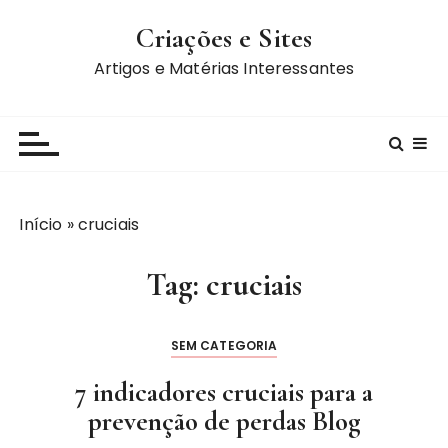
I
Criações e Sites
r
p
Artigos e Matérias Interessantes
a
r
a
c
o
n
Início
»
cruciais
t
e
Tag:
cruciais
ú
d
o
SEM CATEGORIA
7 indicadores cruciais para a
prevenção de perdas Blog