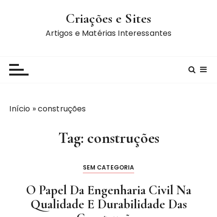
I
Criações e Sites
r
p
Artigos e Matérias Interessantes
a
r
a
c
o
n
Início
»
construções
t
e
Tag:
construções
ú
d
o
SEM CATEGORIA
O Papel Da Engenharia Civil Na
Qualidade E Durabilidade Das