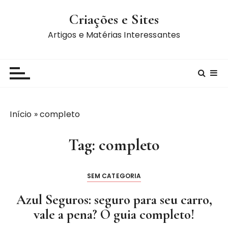
I
Criações e Sites
r
p
Artigos e Matérias Interessantes
a
r
a
c
o
n
Início
»
completo
t
e
Tag:
completo
ú
d
o
SEM CATEGORIA
Azul Seguros: seguro para seu carro,
vale a pena? O guia completo!