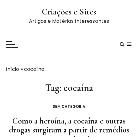
I
Criações e Sites
r
p
Artigos e Matérias Interessantes
a
r
a
c
o
n
Início
»
cocaína
t
e
Tag:
cocaína
ú
d
o
SEM CATEGORIA
Como a heroína, a cocaína e outras
drogas surgiram a partir de remédios