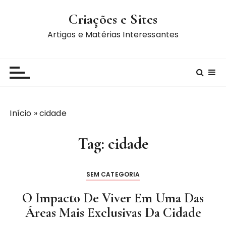
I
Criações e Sites
r
p
Artigos e Matérias Interessantes
a
r
a
c
o
n
Início
»
cidade
t
e
Tag:
cidade
ú
d
o
SEM CATEGORIA
O Impacto De Viver Em Uma Das
Áreas Mais Exclusivas Da Cidade