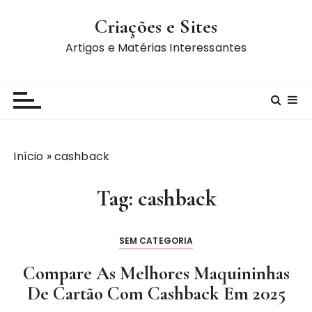
I
Criações e Sites
r
p
Artigos e Matérias Interessantes
a
r
a
c
o
n
Início
»
cashback
t
e
Tag:
cashback
ú
d
o
SEM CATEGORIA
Compare As Melhores Maquininhas
De Cartão Com Cashback Em 2025