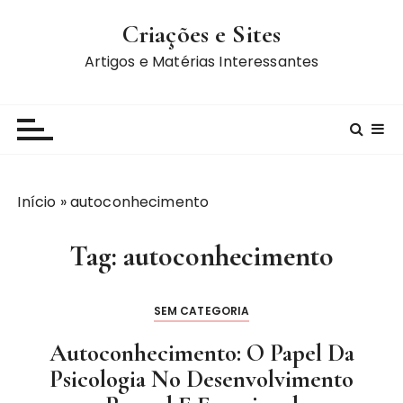
I
Criações e Sites
r
p
Artigos e Matérias Interessantes
a
r
a
c
o
n
Início
»
autoconhecimento
t
e
Tag:
autoconhecimento
ú
d
o
SEM CATEGORIA
Autoconhecimento: O Papel Da
Psicologia No Desenvolvimento