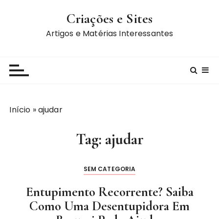
I
Criações e Sites
r
p
Artigos e Matérias Interessantes
a
r
a
c
o
n
Início
»
ajudar
t
e
Tag:
ajudar
ú
d
o
SEM CATEGORIA
Entupimento Recorrente? Saiba
Como Uma Desentupidora Em