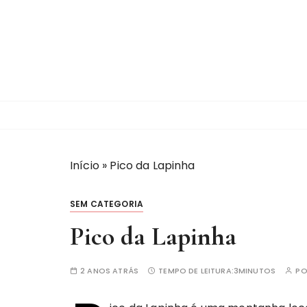
I
r
p
a
r
a
c
o
n
t
Início
»
Pico da Lapinha
e
ú
SEM CATEGORIA
d
Pico da Lapinha
o
2 ANOS ATRÁS
TEMPO DE LEITURA:
3MINUTOS
P