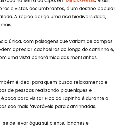
lizada na Serra do Cipó, em
Minas Gerais
, Brasil.
oras e vistas deslumbrantes, é um destino popular
lada. A região abriga uma rica biodiversidade,
imais.
ncia única, com paisagens que variam de campos
 podem apreciar cachoeiras ao longo do caminho e,
om uma vista panorâmica das montanhas
também é ideal para quem busca relaxamento e
os de pessoas realizando piqueniques e
 época para visitar Pico da Lapinha é durante a
cas são mais favoráveis para caminhadas.
-se de levar água suficiente, lanches e