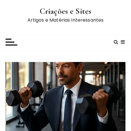
I
Criações e Sites
r
p
Artigos e Matérias Interessantes
a
r
a
c
o
n
t
e
ú
d
o