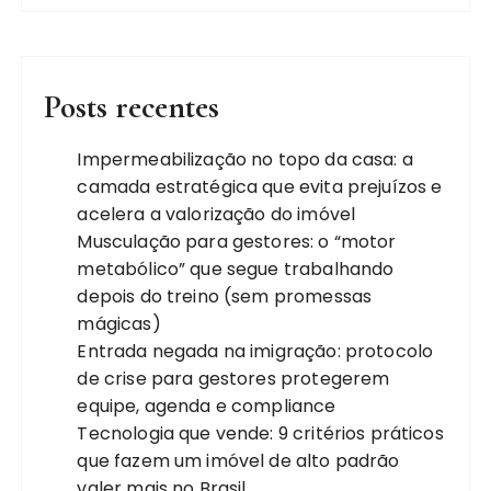
o
d
e
p
Posts recentes
o
Impermeabilização no topo da casa: a
s
camada estratégica que evita prejuízos e
t
acelera a valorização do imóvel
s
Musculação para gestores: o “motor
metabólico” que segue trabalhando
depois do treino (sem promessas
mágicas)
Entrada negada na imigração: protocolo
de crise para gestores protegerem
equipe, agenda e compliance
Tecnologia que vende: 9 critérios práticos
que fazem um imóvel de alto padrão
valer mais no Brasil