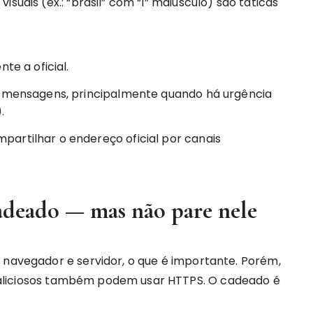
suais (ex.: “brasiI” com “I” maiúsculo) são táticas
te a oficial.
em mensagens, principalmente quando há urgência
.
artilhar o endereço oficial por canais
adeado — mas não pare nele
 navegador e servidor, o que é importante. Porém,
maliciosos também podem usar HTTPS. O cadeado é