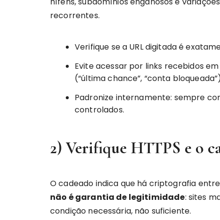
hífens, subdomínios enganosos e variações vi
recorrentes.
Verifique se a URL digitada é exatamen
Evite acessar por links recebidos 
(“última chance”, “conta bloqueada”)
Padronize internamente: sempre comp
controlados.
2) Verifique HTTPS e o c
O cadeado indica que há criptografia entre
não é garantia de legitimidade
: sites 
condição necessária, não suficiente.