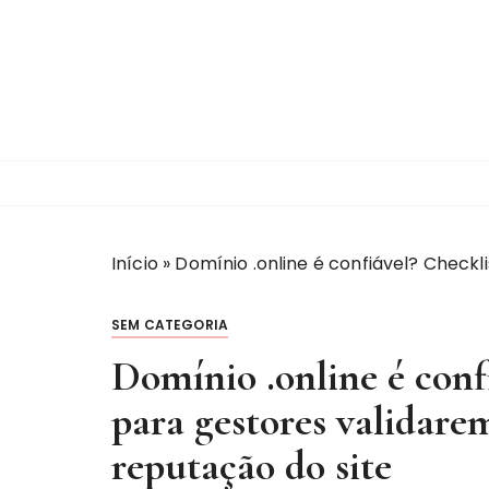
I
r
p
a
r
a
c
o
n
t
Início
»
Domínio .online é confiável? Checkli
e
ú
SEM CATEGORIA
d
Domínio .online é confi
o
para gestores validare
reputação do site