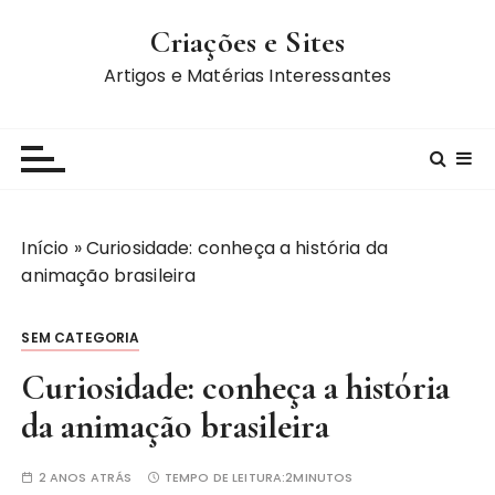
I
Criações e Sites
r
p
Artigos e Matérias Interessantes
a
r
a
c
o
n
Início
»
Curiosidade: conheça a história da
t
animação brasileira
e
ú
SEM CATEGORIA
d
o
Curiosidade: conheça a história
da animação brasileira
2 ANOS ATRÁS
TEMPO DE LEITURA:
2MINUTOS