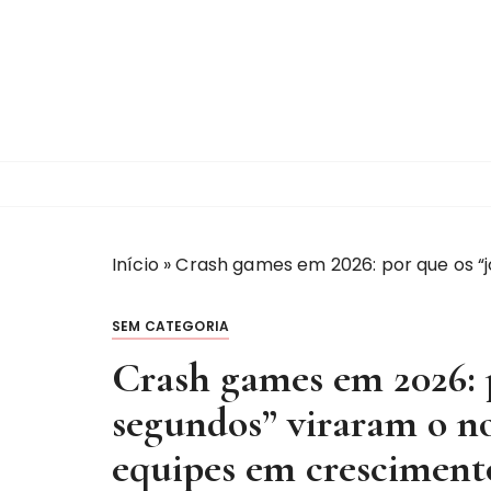
I
r
p
a
r
a
c
o
n
t
Início
»
Crash games em 2026: por que os “
e
ú
SEM CATEGORIA
d
Crash games em 2026: p
o
segundos” viraram o no
equipes em cresciment