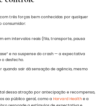
com três forças bem conhecidas por qualquer
 consumidor:
 em intervalos reais (fila, transporte, pausa
uase” e no suspense do crash — a expectativa
 o desfecho.
her quando sair dá sensação de agência, mesmo
al dessa atração por antecipação e recompensa,
dos ao público geral, como a
Harvard Health
e a
ebro responde a estímulos de expectativa e