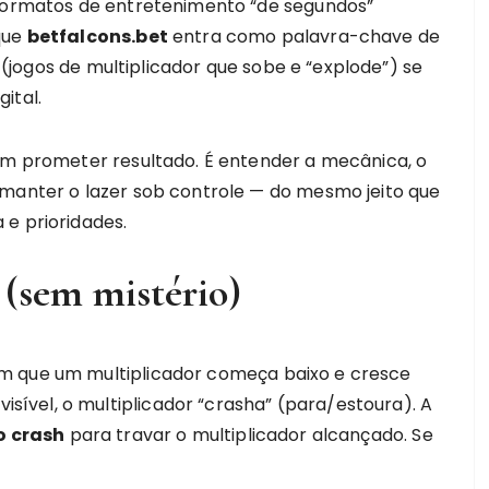
formatos de entretenimento “de segundos”
que
betfalcons.bet
entra como palavra-chave de
(jogos de multiplicador que sobe e “explode”) se
ital.
nem prometer resultado. É entender a mecânica, o
 manter o lazer sob controle — do mesmo jeito que
 e prioridades.
 (sem mistério)
m que um multiplicador começa baixo e cresce
vel, o multiplicador “crasha” (para/estoura). A
o crash
para travar o multiplicador alcançado. Se