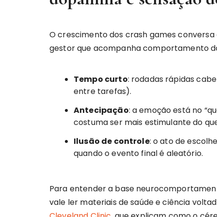
O crescimento dos crash games conversa 
gestor que acompanha comportamento do
Tempo curto
: rodadas rápidas cabem
entre tarefas).
Antecipação
: a emoção está no “q
costuma ser mais estimulante do que
Ilusão de controle
: o ato de escol
quando o evento final é aleatório.
Para entender a base neurocomportament
vale ler materiais de saúde e ciência volta
Cleveland Clinic
, que explicam como o cér