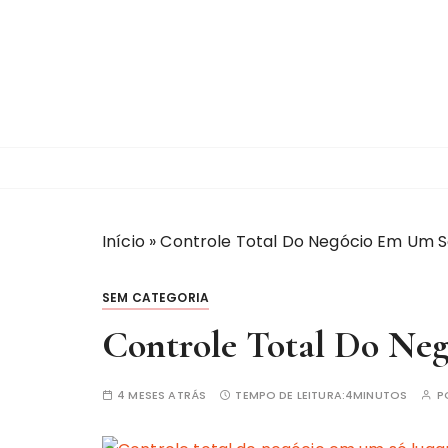
I
r
p
a
r
a
c
o
n
t
Início
»
Controle Total Do Negócio Em Um S
e
ú
SEM CATEGORIA
d
Controle Total Do Ne
o
4 MESES ATRÁS
TEMPO DE LEITURA:
4MINUTOS
P