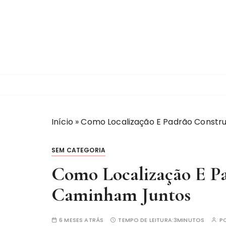
I
r
p
a
r
a
c
o
n
t
Início
»
Como Localização E Padrão Constr
e
ú
SEM CATEGORIA
d
Como Localização E P
o
Caminham Juntos
6 MESES ATRÁS
TEMPO DE LEITURA:
3MINUTOS
P