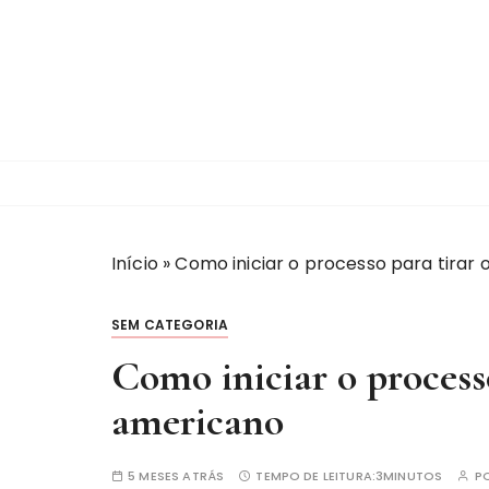
I
r
p
a
r
a
c
o
n
t
Início
»
Como iniciar o processo para tirar 
e
ú
SEM CATEGORIA
d
Como iniciar o processo
o
americano
5 MESES ATRÁS
TEMPO DE LEITURA:
3MINUTOS
P