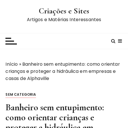
I
Criações e Sites
r
p
Artigos e Matérias Interessantes
a
r
a
c
o
n
Início
»
Banheiro sem entupimento: como orientar
t
crianças e proteger a hidráulica em empresas e
e
casas de Alphaville
ú
d
SEM CATEGORIA
o
Banheiro sem entupimento:
como orientar crianças e
proteger a hidráulica em