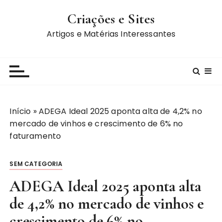
I
Criações e Sites
r
p
Artigos e Matérias Interessantes
a
r
a
c
o
n
Início
»
ADEGA Ideal 2025 aponta alta de 4,2% no
t
mercado de vinhos e crescimento de 6% no
e
faturamento
ú
d
SEM CATEGORIA
o
ADEGA Ideal 2025 aponta alta
de 4,2% no mercado de vinhos e
crescimento de 6% no