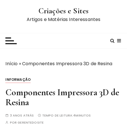
I
Criações e Sites
r
p
Artigos e Matérias Interessantes
a
r
a
c
o
n
Início
»
Componentes Impressora 3D de Resina
t
e
INFORMAÇÃO
ú
d
Componentes Impressora 3D de
o
Resina
3 ANOS ATRÁS
TEMPO DE LEITURA:
4MINUTOS
POR
GERENTEDOSITE